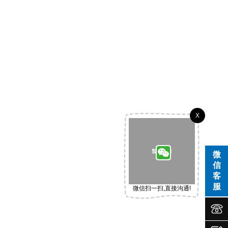
X
微
信
客
服
微信扫一扫,直接沟通!

