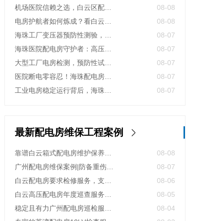
机场医院信赖之选，白云区配电室托管公司护航高频稳定用电
08-08
电房护航者如何炼成？看白云区10kv配电房维保公司如何守护商业园区与地标脉搏
08-08
海珠工厂变压器预防性测验，24小时生产不断电的守护神
08-07
海珠医院配电房守护者：高压预防性试验如何规避呼吸机停摆风险
08-07
大型工厂电房检测，预防性试验护航24h连续生产
08-07
医院断电零容忍！海珠配电房预防性检测如何守住生命线？
08-07
工业电房稳定运行背后，海珠区电房维护公司如何守护写字楼与工厂用电安全
08-07
最新配电房维保工程案例
靠谱白云箱式配电房维护保养服务，阻止潜在风险
08-08
广州配电房维保案例|防备重伤事故
08-07
白云配电房要求检修服务，支持配电房稳定
08-06
白云高压配电房年度巡查服务，守护电源系统安全稳定运行
08-05
稳定且有力广州配电房巡检服务，减低缺陷状态发生几率
08-04