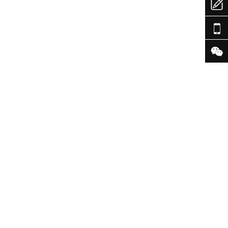


