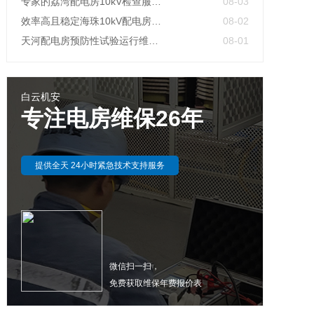
专家的荔湾配电房10kV检查服务，维持市场运作
08-03
效率高且稳定海珠10kV配电房运行维护服务，减小问题可能性
08-02
天河配电房预防性试验运行维护案例
08-01
白云机安
专注电房维保26年
提供全天 24小时紧急技术支持服务
微信扫一扫，
免费获取维保年费报价表