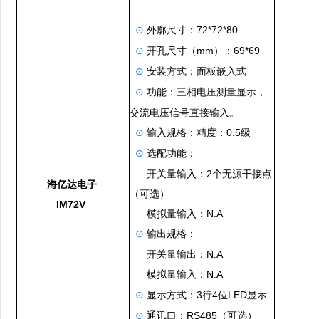
外廓尺寸：
72*72*80
⊙
开孔尺寸（
mm
）：
69*69
⊙
安装方式：面板嵌入式
⊙
功能：三相电压测量显示，
⊙
交流电压信号直接输入。
输入规格：
精度：
0.5
级
⊙
选配功能：
⊙
开关量输入：
2
个无源干接点
海亿达电子
（可选）
IM72V
模拟量输入：
N.A
输出规格：
⊙
开关量输出：
N.A
模拟量输入
N.A
：
显示方式：
3
行
4
位
LED
显示
⊙
通讯口
RS485
（可选）
⊙
：