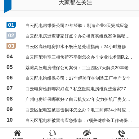
大家都在关注
01
白云配电房维保公司27年经验：制造企业3天完成应急抢修案例
02
白云配电房巡查哪家好点？办公楼真实维保案例揭秘专业流程
03
白云区高压电房排水不畅应急处理指南：24小时抢修确保电力安全
04
白云区配电室三相负荷不平衡怎么办？专业技术团队24小时应急抢修，避免事故守护电力安全
05
荔湾高压电房维保公司案例：工业园区7天解决20年老旧电房隐患
06
白云配电站维保公司：27年经验守护制造工厂生产安全
07
白云电房检测哪家好点？私立医院电房维保选这家27年老牌更省心
08
广州电房维保哪家好？白云机安27年实力护航厂房安全生产
09
白云区配电室被雷击损坏怎么办？电工师傅24小时应急抢修确保电力安全
10
白云区配电柜被雷击应急指南：7项关键准备工作确保电力安全零事故



