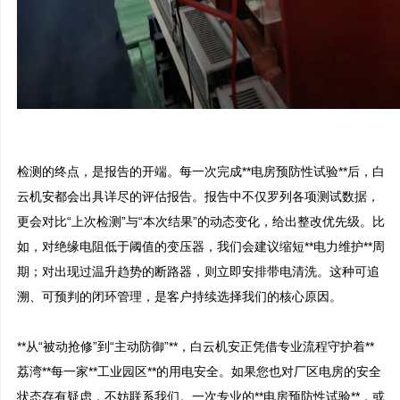
检测的终点，是报告的开端。每一次完成**电房预防性试验**后，白
云机安都会出具详尽的评估报告。报告中不仅罗列各项测试数据，
更会对比“上次检测”与“本次结果”的动态变化，给出整改优先级。比
如，对绝缘电阻低于阈值的变压器，我们会建议缩短**电力维护**周
期；对出现过温升趋势的断路器，则立即安排带电清洗。这种可追
溯、可预判的闭环管理，是客户持续选择我们的核心原因。

**从“被动抢修”到“主动防御”**，白云机安正凭借专业流程守护着**
荔湾**每一家**工业园区**的用电安全。如果您也对厂区电房的安全
状态存有疑虑，不妨联系我们。一次专业的**电房预防性试验**，或