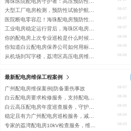
海珠医院配电房守护者：高压预防性试验如何规避呼吸机停摆风险
08-07
大型工厂电房检测，预防性试验护航24h连续生产
08-07
医院断电零容忍！海珠配电房预防性检测如何守住生命线？
08-07
工业电房稳定运行背后，海珠区电房维护公司如何守护写字楼与工厂用电安全
08-06
你的配电房上次专业巡检是什么时候？白云配电房巡检公司告诉你定期检测有多重要
08-06
你知道白云配电房保养公司如何用标准化流程守护企业电力安全吗？
08-06
从机场到写字楼，荔湾区高压电房维保公司如何守护电力生命线
最新配电房维保工程案例
08-07
广州配电房维保案例|防备重伤事故
08-06
白云配电房要求检修服务，支持配电房稳定
08-05
白云高压配电房年度巡查服务，守护电源系统安全稳定运行
08-04
稳定且有力广州配电房巡检服务，减低缺陷状态发生几率
08-03
专家的荔湾配电房10kV检查服务，维持市场运作