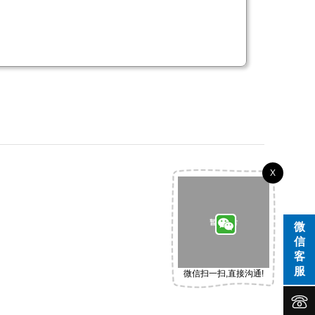
X
微
信
客
服
微信扫一扫,直接沟通!

