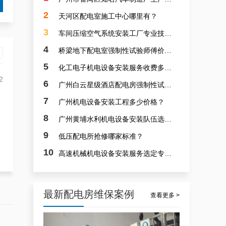
白云配电房要求检修服务，支持配电房稳定
2
天河区配电室施工中心哪里有？
3
车间压缩空气系统安装工厂专业技术人才群专业？
4
桥梁地下配电室强制性试验师傅价钱多少？
5
化工电子机电设备安装服务收费多少？
2
6
广州白云星级酒店配电房强制性试验师傅哪家专业？
7
广州机电设备安装工程多少价格？
白云高压配电房年度巡查服务，守护电源系统安全稳定运行
8
广州黄埔水利机电设备安装队伍选取专业人力群体正规？
9
低压配电所抢修哪家标准？
10
高速机械机电设备安装服务选定专业技术团队质量？
最新配电房维保案例
查看更多 >
稳定且有力广州配电房巡检服务，减低缺陷状态发生几率