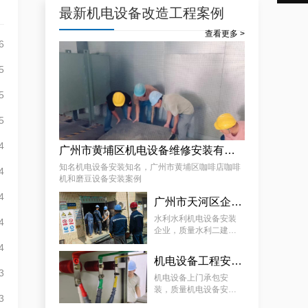
最新机电设备改造工程案例
查看更多 >
6
天河配电房预防性试验运行维护案例
5
5
5
4
广州市黄埔区机电设备维修安装有限公司，广州市黄埔区咖啡店咖啡机和磨豆设备安装案例
知名机电设备安装知名，广州市黄埔区咖啡店咖啡
4
机和磨豆设备安装案例
4
专业化白云低压配电房年检保养公司，全过程服务记录
广州市天河区企业机电设备安装工程，质量水利二建机电设备安装服务案例
水利水利机电设备安装
4
企业，质量水利二建机
电设备安装服务案例
4
机电设备工程安装厂家，质量机电设备安装工程厂家提供景区机电设备安装工程案例分享
3
机电设备上门承包安
装，质量机电设备安装
3
工程厂家提供景区机电