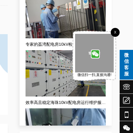
X
专家的荔湾配电房10kV检查服务，维持市场运作
微
信
客
服
微信扫一扫,直接沟通!



效率高且稳定海珠10kV配电房运行维护服务，减小问题可能性

