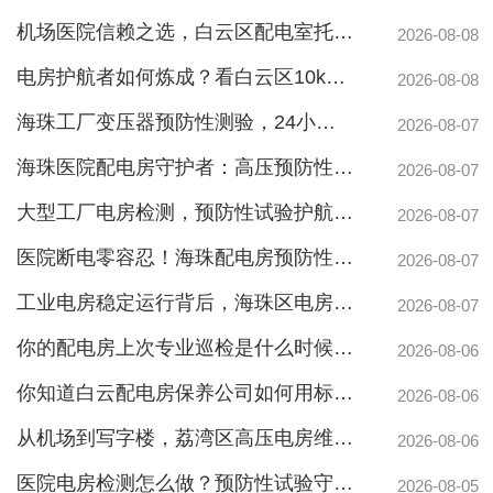
机场医院信赖之选，白云区配电室托管公司护航高频稳定用电
2026-08-08
电房护航者如何炼成？看白云区10kv配电房维保公司如何守护商业园区与地标脉搏
2026-08-08
海珠工厂变压器预防性测验，24小时生产不断电的守护神
2026-08-07
海珠医院配电房守护者：高压预防性试验如何规避呼吸机停摆风险
2026-08-07
大型工厂电房检测，预防性试验护航24h连续生产
2026-08-07
靠谱白云箱式配电房维护保养服务，阻止潜在风险
医院断电零容忍！海珠配电房预防性检测如何守住生命线？
2026-08-07
工业电房稳定运行背后，海珠区电房维护公司如何守护写字楼与工厂用电安全
2026-08-07
你的配电房上次专业巡检是什么时候？白云配电房巡检公司告诉你定期检测有多重要
2026-08-06
你知道白云配电房保养公司如何用标准化流程守护企业电力安全吗？
2026-08-06
从机场到写字楼，荔湾区高压电房维保公司如何守护电力生命线
2026-08-06
医院电房检测怎么做？预防性试验守护生命线不停摆
2026-08-05