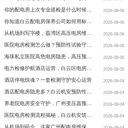
你的配电房上次专业巡检是什么时候？白云配电房巡检公司告诉你定期检测有多重要
2026-08-06
你知道白云配电房保养公司如何用标准化流程守护企业电力安全吗？
2026-08-06
白云高压配电房年度巡查服务，守护电源系统安全稳定运行
从机场到写字楼，荔湾区高压电房维保公司如何守护电力生命线
2026-08-06
医院电房检测怎么做？预防性试验守护生命线不停摆
2026-08-05
海珠私立医院高危电房隐患，高压预防性试验守护生命线
2026-08-05
电力检修护航酒店运营，白云区电房托管公司实力护航地标建筑
2026-08-05
酒店停电惊魂？一套检测守护安心运营
2026-08-04
酒店配电房隐患多？白云机安预防性检测全解析
2026-08-04
养老院电房安全守护，广州变压器预防性测验护航疏散通道
稳定且有力广州配电房巡检服务，减低缺陷状态发生几率
2026-08-04
医院电房检测流程揭秘，白云机安筑牢生命防线
2026-08-04
从机场到药企，这家广州配电房维保公司凭什么赢得园区信赖
2026-08-04