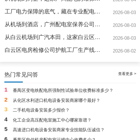
工厂电力保障的底气，藏在专业配电房维保公司的这些硬实力里
2026-08-03
从机场到酒店，广州配电室保养公司如何守护城市脉搏？
2026-08-03
从白云机场到广汽本田，这家白云区电房维保公司如何护航制造企业生产线
2026-08-03
白云区电房检修公司护航工厂生产线，地标建筑信赖的电力管家
2026-08-02
专家的荔湾配电房10kV检查服务，维持市场运作
查看更多 >
热门常见问答
1
番禺区变电铁配电所强制性试验单位收费标准多少？
2
从化区水利进口机电设备安装商家哪个最好？
3
二手机电设备安装多少报价？
4
化工企业高压配电室施工中心哪家靠谱？
5
高速进口机电设备安装商家专业技能队伍诚信？
效率高且稳定海珠10kV配电房运行维护服务，减小问题可能性
6
番禺区电信机房配电室运维中心收费多少？