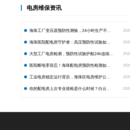
电房维保资讯
海珠工厂变压器预防性测验，24小时生产不断电的守护神
202
海珠医院配电房守护者：高压预防性试验如何规避呼吸机停摆风险
202
大型工厂电房检测，预防性试验护航24h连续生产
202
医院断电零容忍！海珠配电房预防性检测如何守住生命线？
202
工业电房稳定运行背后，海珠区电房维护公司如何守护写字楼与工厂用电安全
202
你的配电房上次专业巡检是什么时候？白云配电房巡检公司告诉你定期检测有多重要
202