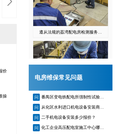
遵从法规的荔湾配电房检测服务|降低配电房故障状态
报价
电房维保常见问题
准操
番禺区变电铁配电所强制性试验单位收费标准多少？
问
白云配电房检查案例|合规合法
从化区水利进口机电设备安装商家哪个最好？
问
二手机电设备安装多少报价？
问
化工企业高压配电室施工中心哪家靠谱？
问