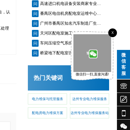
高速进口机电设备安装商家专业技能队伍诚信？
问
告，认
番禺区电信机房配电室运维中心收费多少？
问
广州市番禺区知名汽车制造厂生产线设备安装价钱多少？
问
工处理
X
天河区配电室施工中心哪里有？
问
车间压缩空气系统安装工厂专业技术人才群专业？
问
桥梁地下配电室强制性试验师傅价钱多少？
问
微
信
客
服
微信扫一扫,直接沟通!
热门关键词



电力维保与托管服务
达州专业电力维保服务

配电房电力维保方案
达州专业电力维保服务站
