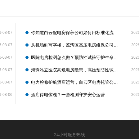
你知道白云配电房保养公司如何用标准化流程守护企业电力安全吗？
6-08-07
202
从机场到写字楼，荔湾区高压电房维保公司如何守护电力生命线
6-08-07
202
医院电房检测怎么做？预防性试验守护生命线不停摆
6-08-07
202
海珠私立医院高危电房隐患，高压预防性试验守护生命线
6-08-07
202
电力检修护航酒店运营，白云区电房托管公司实力护航地标建筑
6-08-07
202
酒店停电惊魂？一套检测守护安心运营
6-08-06
202
24小时服务热线