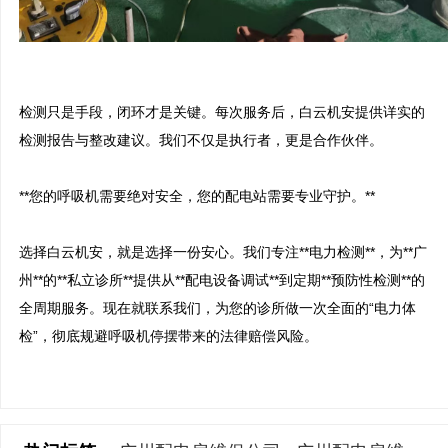
检测只是手段，闭环才是关键。每次服务后，白云机安提供详实的
检测报告与整改建议。我们不仅是执行者，更是合作伙伴。

**您的呼吸机需要绝对安全，您的配电站需要专业守护。**

选择白云机安，就是选择一份安心。我们专注**电力检测**，为**广
州**的**私立诊所**提供从**配电设备调试**到定期**预防性检测**的
全周期服务。现在就联系我们，为您的诊所做一次全面的“电力体
检”，彻底规避呼吸机停摆带来的法律赔偿风险。
