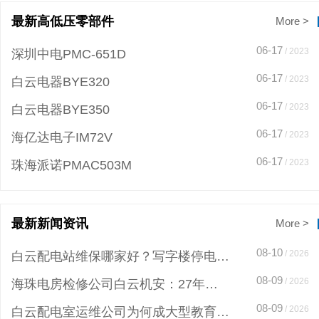
最新高低压零部件
More >
06-17
/ 2023
深圳中电PMC-651D
06-17
/ 2023
白云电器BYE320
06-17
/ 2023
白云电器BYE350
06-17
/ 2023
海亿达电子IM72V
06-17
/ 2023
珠海派诺PMAC503M
最新新闻资讯
More >
08-10
/ 2026
白云配电站维保哪家好？写字楼停电2小时，物业才懂预防性维保的重要性
08-09
/ 2026
海珠电房检修公司白云机安：27年守护私立诊所生命供电线
08-09
/ 2026
白云配电室运维公司为何成大型教育机构首选？27年零事故