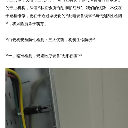
的专业机构，深谙**私立诊所**的用电“红线”。我们的优势，不仅在
于巡检维修，更在于通过系统化的**配电设备调试**与**预防性检测
**，将风险扼杀于萌芽。

**白云机安预防性检测：三大优势，构筑生命防线**

**一、精准检测，规避医疗设备“无形伤害”**
