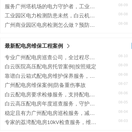
08-09
服务广州塔机场的电力守护者，工业商业园区信赖的大型配电房检修公司
08-08
工业园区电力检测防患未然，白云机安预防性试验护航安全生产
08-08
广州商业园区电房检测怎么做？预防性试验守护电力安全
最新配电房维保工程案例
08-10
专业广州配电房巡查公司，全过程尽心服务记录
08-09
白云医院高压配电房托管案例|按照规定
08-08
靠谱白云箱式配电房维护保养服务，阻止潜在风险
08-07
广州配电房维保案例|防备重伤事故
08-06
白云配电房要求检修服务，支持配电房稳定
08-05
白云高压配电房年度巡查服务，守护电源系统安全稳定运行
08-04
稳定且有力广州配电房巡检服务，减低缺陷状态发生几率
08-03
专家的荔湾配电房10kV检查服务，维持市场运作