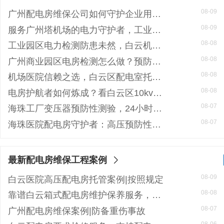
08-09
广州配电房维保公司如何守护企业用电安全？26年专业经验给您安心保障
08-09
服务广州塔机场的电力守护者，工业商业园区信赖的大型配电房检修公司
08-08
工业园区电力检测防患未然，白云机安预防性试验护航安全生产
08-08
广州商业园区电房检测怎么做？预防性试验守护电力安全
08-08
机场医院信赖之选，白云区配电室托管公司护航高频稳定用电
08-08
电房护航者如何炼成？看白云区10kv配电房维保公司如何守护商业园区与地标脉搏
08-07
海珠工厂变压器预防性测验，24小时生产不断电的守护神
08-07
海珠医院配电房守护者：高压预防性试验如何规避呼吸机停摆风险
最新配电房维保工程案例
08-09
白云医院高压配电房托管案例|按照规定
08-08
靠谱白云箱式配电房维护保养服务，阻止潜在风险
08-07
广州配电房维保案例|防备重伤事故