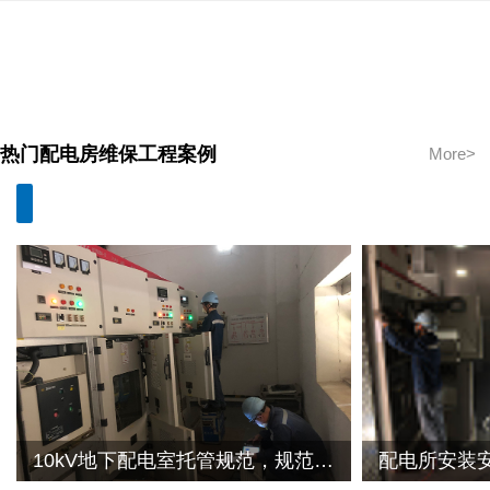
热门配电房维保工程案例
More>
10kV地下配电室托管规范，规范地下配电室保养单位设备科研室地下配电室保养案例