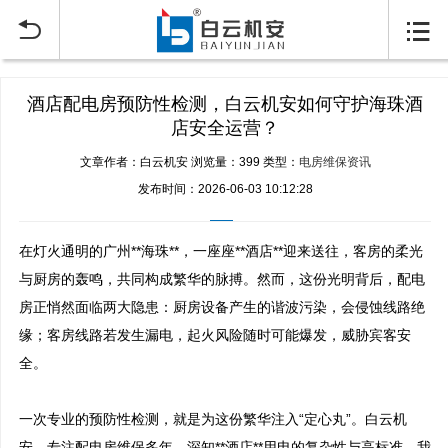


酒店配电房预防性检测，白云机安如何守护海珠酒
店安全运营？
文章作者：白云机安
浏览量：399
类型：
电房维保资讯
发布时间：2026-06-03 10:12:28
在灯火通明的广州**海珠**，一座座**酒店**迎来送往，客房的柔光
与厨房的轰鸣，共同构成繁华的脉搏。然而，这份光明背后，配电
房正悄然面临两大隐患：厨房设备产生的谐波污染，会侵蚀线路绝
缘；客房线路若发生漏电，起火风险随时可能爆发，威胁宾客安
全。

一次专业的预防性检测，就是为这份繁华注入“定心丸”。白云机
安，专注配电房维保多年，深知**酒店**用电的复杂性与高标准。我