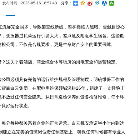
发布时间：2026-05-16 16:57:43
分享：
直流屏完全损坏，导致架空线断线，整栋楼陷入黑暗。更触目惊心
护，变压器过负荷运行引发大火，差点危及附近学生宿舍。这些血
检公司，不仅是合规要求，更是生命财产安全的重要保障。

？这关乎着酒店、商业综合体等场所的用电安全和运营稳定。

检公司必须具备完善的运行维护规程及管理制度，明确维保工作的
背靠白云集团，在配电房维保领域深耕26年，组建了一支经验丰
绝不放过任何安全隐患。从日常巡检保养到设备检修维修，每个环
良好运行状态。

，每分每秒都关系着企业的正常运营。白云机安承诺半小时内到达
机制建立在完善的值班岗位责任制基础上，确保任何时候都有专业人