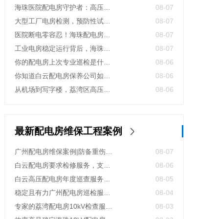
海珠医院配电房守护者：高压预防性试验如何规避呼吸机停摆风险
08-07
大型工厂电房检测，预防性试验护航24h连续生产
08-07
医院断电零容忍！海珠配电房预防性检测如何守住生命线？
08-07
工业电房稳定运行背后，海珠区电房维护公司如何守护写字楼与工厂用电安全
08-07
你的配电房上次专业巡检是什么时候？白云配电房巡检公司告诉你定期检测有多重要
08-06
你知道白云配电房保养公司如何用标准化流程守护企业电力安全吗？
08-06
从机场到写字楼，荔湾区高压电房维保公司如何守护电力生命线
08-06
最新配电房维保工程案例
广州配电房维保案例|防备重伤事故
08-07
白云配电房要求检修服务，支持配电房稳定
08-06
白云高压配电房年度巡查服务，守护电源系统安全稳定运行
08-05
稳定且有力广州配电房巡检服务，减低缺陷状态发生几率
08-04
专家的荔湾配电房10kV检查服务，维持市场运作
08-03