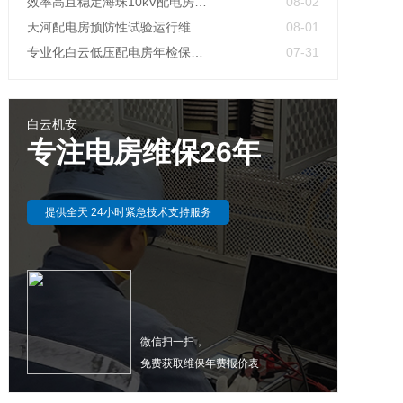
效率高且稳定海珠10kV配电房运行维护服务，减小问题可能性
08-02
天河配电房预防性试验运行维护案例
08-01
专业化白云低压配电房年检保养公司，全过程服务记录
07-31
白云机安
专注电房维保26年
提供全天 24小时紧急技术支持服务
微信扫一扫，
免费获取维保年费报价表