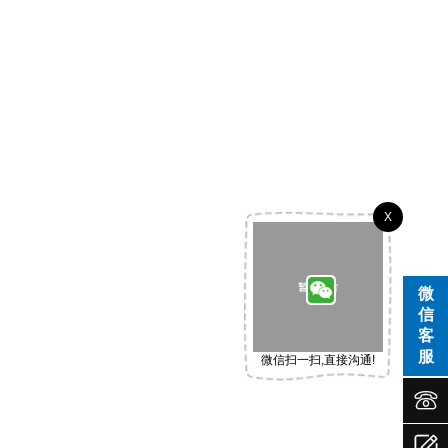
X
微
信
客
服
微信扫一扫,直接沟通!


