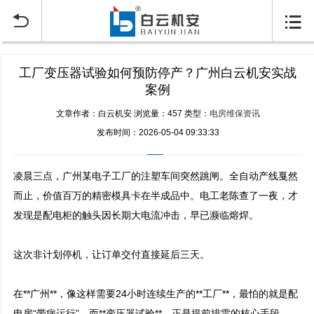


工厂变压器试验如何预防停产？广州白云机安实战
案例
文章作者：白云机安
浏览量：457
类型：
电房维保资讯
发布时间：2026-05-04 09:33:33
凌晨三点，广州某电子工厂的注塑车间突然跳闸。全自动产线戛然
而止，价值百万的精密模具卡在半成品中。电工老陈查了一夜，才
发现是配电柜的触头因长期大电流冲击，早已濒临熔焊。

这次非计划停机，让订单交付直接延后三天。

在**广州**，像这样需要24小时连续生产的**工厂**，最怕的就是配
电房“带病运行”。而**变压器试验**，正是提前排雷的核心手段。
