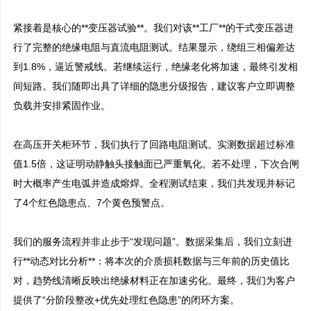
紧接着是核心的**变压器试验**。我们对该**工厂**的干式变压器进
行了完整的绝缘电阻与直流电阻测试。结果显示，绕组三相偏差达
到1.8%，逼近警戒线。若继续运行，绝缘老化将加速，最终引发相
间短路。我们随即出具了详细的隐患分级报告，建议客户立即调整
负载并安排紧固作业。

在高压开关柜环节，我们执行了回路电阻测试。实测数据超过标准
值1.5倍，这证明动静触头接触面已严重氧化。若不处理，下次合闸
时大概率产生电弧并造成熔焊。全程测试结束，我们共发现并标记
了4个红色隐患点、7个黄色预警点。

我们的服务流程并非止步于“发现问题”。数据采集后，我们立刻进
行**动态对比分析**：将本次的介质损耗数据与三年前的历史值比
对，趋势线清晰反映出绝缘材料正在加速劣化。最终，我们为客户
提供了“分阶段整改+优先处理红色隐患”的闭环方案。
