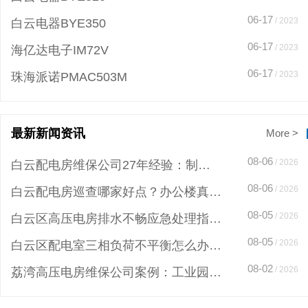
06-17
/ 2023
白云电器BYE350
06-17
/ 2023
海亿达电子IM72V
06-17
/ 2023
珠海派诺PMAC503M
最新新闻资讯
More >
08-06
/ 2026
白云配电房维保公司27年经验：制造企业3天完成应急抢修案例
08-06
/ 2026
白云配电房巡查哪家好点？办公楼真实维保案例揭秘专业流程
08-05
/ 2026
白云区高压电房排水不畅应急处理指南：24小时抢修确保电力安全
08-05
/ 2026
白云区配电室三相负荷不平衡怎么办？专业技术团队24小时应急抢修，避免事故守护电力安全
08-02
/ 2026
荔湾高压电房维保公司案例：工业园区7天解决20年老旧电房隐患