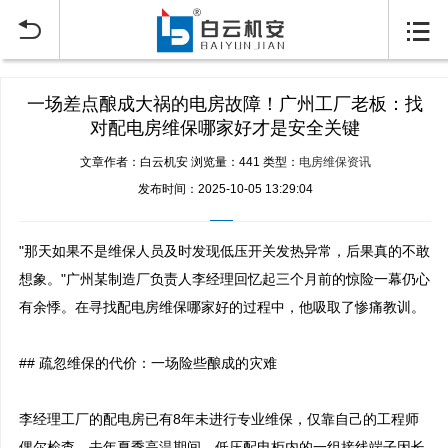


一场差点酿成大祸的电房故障！广州工厂老板：找
对配电房维保哪家好才是安全关键
文章作者：白云机安
浏览量：441
类型：
电房维保资讯
发布时间：2025-10-05 13:29:04
"那天如果不是维保人员及时发现低压开关发热异常，后果真的不敢
想象。"广州某制造厂负责人李经理回忆起三个月前的惊险一幕仍心
有余悸。在寻找配电房维保哪家好的过程中，他吸取了惨痛教训。

## 疏忽维保的代价：一场险些酿成的灾难

李经理工厂的配电房已有8年未进行专业维保，仅靠自己的工程师
偶尔检查。去年夏季高温期间，低压配电柜内的一组接线端子因长