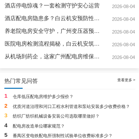
酒店停电惊魂？一套检测守护安心运营
2026-08-04
酒店配电房隐患多？白云机安预防性检测全解析
2026-08-04
养老院电房安全守护，广州变压器预防性测验护航疏散通道
2026-08-04
医院电房检测流程揭秘，白云机安筑牢生命防线
2026-08-04
从机场到药企，这家广州配电房维保公司凭什么赢得园区信赖
2026-08-04
靠谱白云箱式配电房维护保养服务，阻止潜在风险
查看更多 >
热门常见问答
1
仓库低压配电房维护多少报价？
2
优质河道治理和河口工程水利管道和泵站安装多少收费价格？
3
纺织厂纺织机械设备安装公司选取哪里做好？
4
配电房改造单位哪家规范？
5
番禺区变电铁配电所强制性试验单位收费标准多少？
广州配电房维保案例|防备重伤事故