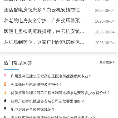
酒店配电房隐患多？白云机安预防性检测全解析
2026-08-04
养老院电房安全守护，广州变压器预防性测验护航疏散通道
2026-08-04
医院电房检测流程揭秘，白云机安筑牢生命防线
2026-08-04
从机场到药企，这家广州配电房维保公司凭什么赢得园区信赖
2026-08-04
靠谱白云箱式配电房维护保养服务，阻止潜在风险
查看更多 >
热门常见问答
1
广州荔湾区建筑工程高低压配电所建设哪家专业？
2
仓库低压配电房维护多少报价？
3
优质河道治理和河口工程水利管道和泵站安装多少收费价格？
4
纺织厂纺织机械设备安装公司选取哪里做好？
5
配电房改造单位哪家规范？
广州配电房维保案例|防备重伤事故
6
番禺区变电铁配电所强制性试验单位收费标准多少？