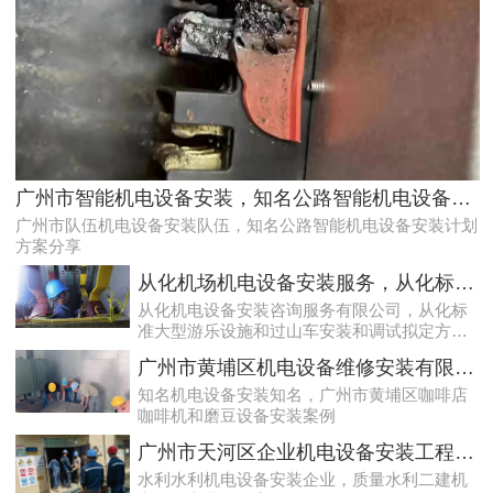
效率高且稳定海珠10kV配电房运行维护服务，减小问题可能性
广州市智能机电设备安装，知名公路智能机电设备安装计划方案分享
广州市队伍机电设备安装队伍，知名公路智能机电设备安装计划
方案分享
从化机场机电设备安装服务，从化标准大型游乐设施和过山车安装和调试拟定方案分享
从化机电设备安装咨询服务有限公司，从化标
准大型游乐设施和过山车安装和调试拟定方案
分享
广州市黄埔区机电设备维修安装有限公司，广州市黄埔区咖啡店咖啡机和磨豆设备安装案例
知名机电设备安装知名，广州市黄埔区咖啡店
咖啡机和磨豆设备安装案例
天河配电房预防性试验运行维护案例
广州市天河区企业机电设备安装工程，质量水利二建机电设备安装服务案例
水利水利机电设备安装企业，质量水利二建机