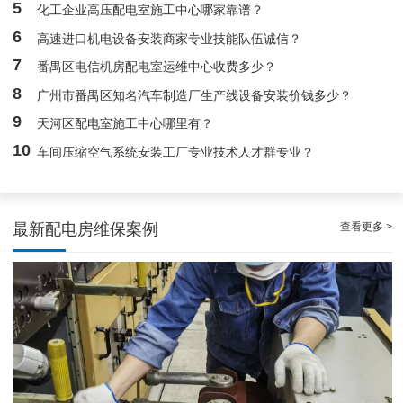
5
化工企业高压配电室施工中心哪家靠谱？
白云配电房要求检修服务，支持配电房稳定
6
高速进口机电设备安装商家专业技能队伍诚信？
7
番禺区电信机房配电室运维中心收费多少？
8
广州市番禺区知名汽车制造厂生产线设备安装价钱多少？
9
天河区配电室施工中心哪里有？
10
车间压缩空气系统安装工厂专业技术人才群专业？
查看更多 >
最新配电房维保案例
白云高压配电房年度巡查服务，守护电源系统安全稳定运行