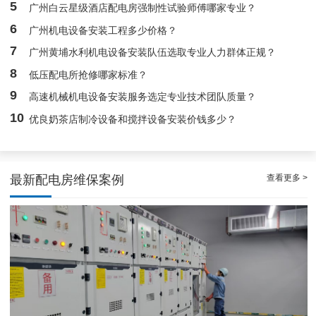
5
广州白云星级酒店配电房强制性试验师傅哪家专业？
稳定且有力广州配电房巡检服务，减低缺陷状态发生几率
6
广州机电设备安装工程多少价格？
7
广州黄埔水利机电设备安装队伍选取专业人力群体正规？
8
低压配电所抢修哪家标准？
9
高速机械机电设备安装服务选定专业技术团队质量？
10
优良奶茶店制冷设备和搅拌设备安装价钱多少？
查看更多 >
最新配电房维保案例
专家的荔湾配电房10kV检查服务，维持市场运作