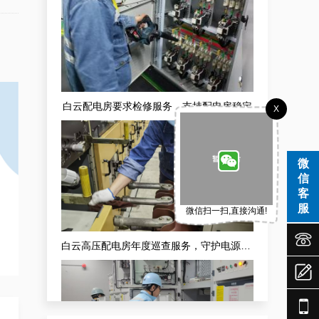
白云配电房要求检修服务，支持配电房稳定
X
微
信
客
服
微信扫一扫,直接沟通!


白云高压配电房年度巡查服务，守护电源系统安全稳定运行

