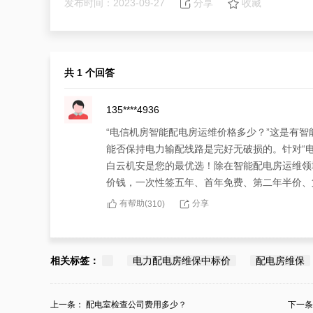
发布时间：2023-09-27
分享
收藏
共 1 个回答
135****4936
“电信机房智能配电房运维价格多少？”这是有
能否保持电力输配线路是完好无破损的。针对“
白云机安是您的最优选！除在智能配电房运维领
价钱，一次性签五年、首年免费、第二年半价、
有帮助(
分享
310
)
相关标签：
电力配电房维保中标价
配电房维保
上一条：
配电室检查公司费用多少？
下一