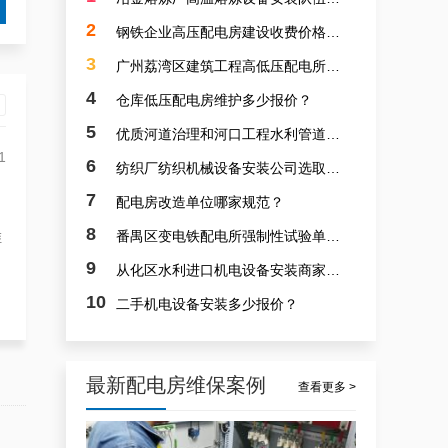
白云医院高压配电房托管案例|按照规定
2
钢铁企业高压配电房建设收费价格多少？
3
广州荔湾区建筑工程高低压配电所建设哪家专业？
4
仓库低压配电房维护多少报价？
5
优质河道治理和河口工程水利管道和泵站安装多少收费价格？
1
6
纺织厂纺织机械设备安装公司选取哪里做好？
7
配电房改造单位哪家规范？
靠谱白云箱式配电房维护保养服务，阻止潜在风险
8
番禺区变电铁配电所强制性试验单位收费标准多少？
维
9
从化区水利进口机电设备安装商家哪个最好？
10
二手机电设备安装多少报价？
最新配电房维保案例
查看更多 >
广州配电房维保案例|防备重伤事故