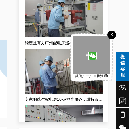
X
稳定且有力广州配电房巡检服务，减低缺陷状态发生几率
微
信
客
服
微信扫一扫,直接沟通!



专家的荔湾配电房10kV检查服务，维持市场运作

