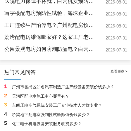
医院电力保障不将就，白云机安预防性检测守安全
2026-08-01
写字楼配电房预防性试验，海珠企业为何首选白云机安？
2026-08-01
工厂连续生产怕停电？广州配电房预防性检测防患未然
2026-08-01
荔湾配电房维保哪家好？这家工厂老板用实际案例告诉你差距有多大
2026-07-31
公园景观电房如何防潮防漏电？白云机安预防性测验守护游园安全
2026-07-31
白云配电房要求检修服务，支持配电房稳定
查看更多 >
热门常见问答
1
广州市番禺区知名汽车制造厂生产线设备安装价钱多少？
2
天河区配电室施工中心哪里有？
3
车间压缩空气系统安装工厂专业技术人才群专业？
4
桥梁地下配电室强制性试验师傅价钱多少？
5
化工电子机电设备安装服务收费多少？
白云高压配电房年度巡查服务，守护电源系统安全稳定运行