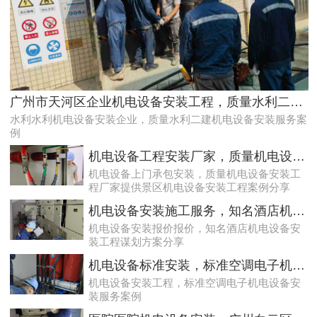
天河配电房预防性试验运行维护案例
广州市天河区企业机电设备安装工程，质量水利二建机电设备安装服务案例
水利水利机电设备安装企业，质量水利二建机电设备安装服务案
例
机电设备工程安装厂家，质量机电设备安装工程厂家提供景区机电设备安装工程案例分享
机电设备上门承包安装，质量机电设备安装工
程厂家提供景区机电设备安装工程案例分享
机电设备安装施工服务，知名酒店机电设备安装工程谋划方案分享
机电设备安装报价报价，知名酒店机电设备安
装工程谋划方案分享
专业化白云低压配电房年检保养公司，全过程服务记录
机电设备标准安装，标准空调电子机电设备安装服务案例
机电设备安装工程，标准空调电子机电设备安
装服务案例