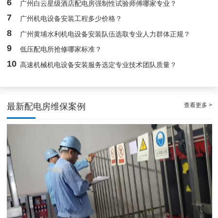
6
广州白云星级酒店配电房强制性试验师傅哪家专业？
7
广州机电设备安装工程多少价格？
8
广州黄埔水利机电设备安装队伍选取专业人力群体正规？
9
低压配电所抢修哪家标准？
10
高速机械机电设备安装服务选定专业技术团队质量？
查看更多 >
最新配电房维保案例
稳定且有力广州配电房巡检服务，减低缺陷状态发生几率