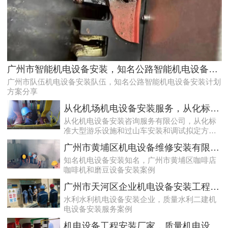
效率高且稳定海珠10kV配电房运行维护服务，减小问题可能性
广州市智能机电设备安装，知名公路智能机电设备安装计划方案分享
广州市队伍机电设备安装队伍，知名公路智能机电设备安装计划
方案分享
从化机场机电设备安装服务，从化标准大型游乐设施和过山车安装和调试拟定方案分享
从化机电设备安装咨询服务有限公司，从化标
准大型游乐设施和过山车安装和调试拟定方案
分享
广州市黄埔区机电设备维修安装有限公司，广州市黄埔区咖啡店咖啡机和磨豆设备安装案例
知名机电设备安装知名，广州市黄埔区咖啡店
咖啡机和磨豆设备安装案例
天河配电房预防性试验运行维护案例
广州市天河区企业机电设备安装工程，质量水利二建机电设备安装服务案例
水利水利机电设备安装企业，质量水利二建机
电设备安装服务案例
机电设备工程安装厂家，质量机电设备安装工程厂家提供景区机电设备安装工程案例分享