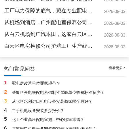
工厂电力保障的底气，藏在专业配电房维保公司的这些硬实力里
2026-08-03
从机场到酒店，广州配电室保养公司如何守护城市脉搏？
2026-08-03
从白云机场到广汽本田，这家白云区电房维保公司如何护航制造企业生产线
2026-08-03
白云区电房检修公司护航工厂生产线，地标建筑信赖的电力管家
2026-08-02
广州配电房维保案例|防备重伤事故
查看更多 >
热门常见问答
1
配电房改造单位哪家规范？
2
番禺区变电铁配电所强制性试验单位收费标准多少？
3
从化区水利进口机电设备安装商家哪个最好？
4
二手机电设备安装多少报价？
5
化工企业高压配电室施工中心哪家靠谱？
白云配电房要求检修服务，支持配电房稳定
6
高速进口机电设备安装商家专业技能队伍诚信？