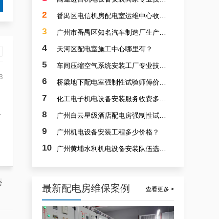
白云高压配电房年度巡查服务，守护电源系统安全稳定运行
2
番禺区电信机房配电室运维中心收费多少？
3
广州市番禺区知名汽车制造厂生产线设备安装价钱多少？
4
天河区配电室施工中心哪里有？
5
车间压缩空气系统安装工厂专业技术人才群专业？
3
6
桥梁地下配电室强制性试验师傅价钱多少？
7
化工电子机电设备安装服务收费多少？
稳定且有力广州配电房巡检服务，减低缺陷状态发生几率
8
广州白云星级酒店配电房强制性试验师傅哪家专业？
才
9
广州机电设备安装工程多少价格？
10
广州黄埔水利机电设备安装队伍选取专业人力群体正规？
公
最新配电房维保案例
查看更多 >
专家的荔湾配电房10kV检查服务，维持市场运作