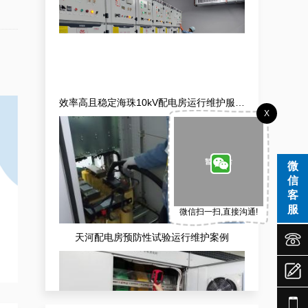
效率高且稳定海珠10kV配电房运行维护服务，减小问题可能性
X
微
信
客
服
微信扫一扫,直接沟通!


天河配电房预防性试验运行维护案例

