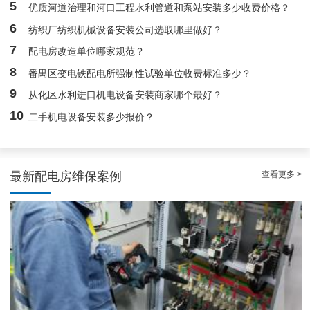
5
优质河道治理和河口工程水利管道和泵站安装多少收费价格？
靠谱白云箱式配电房维护保养服务，阻止潜在风险
6
纺织厂纺织机械设备安装公司选取哪里做好？
7
配电房改造单位哪家规范？
8
番禺区变电铁配电所强制性试验单位收费标准多少？
9
从化区水利进口机电设备安装商家哪个最好？
10
二手机电设备安装多少报价？
查看更多 >
最新配电房维保案例
广州配电房维保案例|防备重伤事故