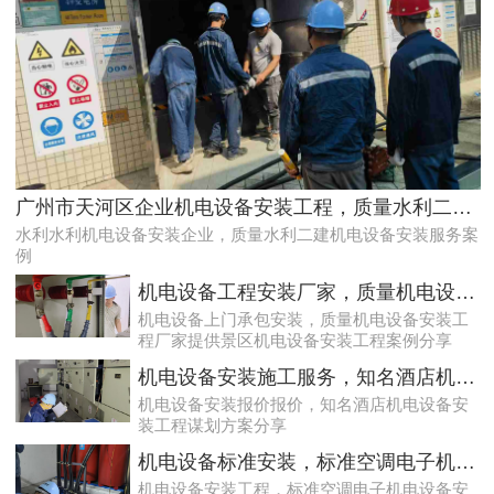
专业化白云低压配电房年检保养公司，全过程服务记录
广州市天河区企业机电设备安装工程，质量水利二建机电设备安装服务案例
水利水利机电设备安装企业，质量水利二建机电设备安装服务案
例
机电设备工程安装厂家，质量机电设备安装工程厂家提供景区机电设备安装工程案例分享
机电设备上门承包安装，质量机电设备安装工
程厂家提供景区机电设备安装工程案例分享
机电设备安装施工服务，知名酒店机电设备安装工程谋划方案分享
机电设备安装报价报价，知名酒店机电设备安
装工程谋划方案分享
遵从法规的荔湾配电房检测服务|降低配电房故障状态
机电设备标准安装，标准空调电子机电设备安装服务案例
机电设备安装工程，标准空调电子机电设备安