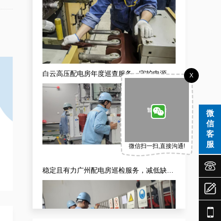
X
稳定且有力广州配电房巡检服务，减低缺陷状态发生几率
微
信
客
服
微信扫一扫,直接沟通!



专家的荔湾配电房10kV检查服务，维持市场运作
