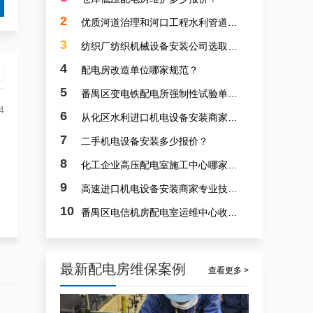
2
优质河道治理和河口工程水利管道和泵站安装多少收费价格？
广州配电房维保案例|防备重伤事故
3
纺织厂纺织机械设备安装公司选取哪里做好？
4
配电房改造单位哪家规范？
5
番禺区变电铁配电所强制性试验单位收费标准多少？
4
6
从化区水利进口机电设备安装商家哪个最好？
7
二手机电设备安装多少报价？
8
化工企业高压配电室施工中心哪家靠谱？
白云配电房要求检修服务，支持配电房稳定
9
高速进口机电设备安装商家专业技能队伍诚信？
10
番禺区电信机房配电室运维中心收费多少？
最新配电房维保案例
查看更多 >
白云高压配电房年度巡查服务，守护电源系统安全稳定运行