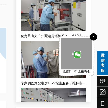
稳定且有力广州配电房巡检服务，减低缺陷状态发生几率
X
微
信
客
服
微信扫一扫,直接沟通!


专家的荔湾配电房10kV检查服务，维持市场运作

