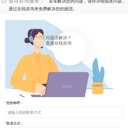
推荐咨询服务：
若未解决您的问题，请你详细描述问题，
通过在线咨询来免费解决您的困惑。
问题没解决？
直接在线咨询
*
您的称呼：
*
联系方式：