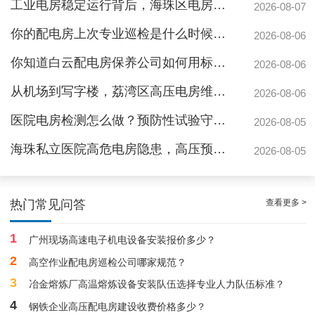
工业电房稳定运行背后，海珠区电房维护公司如何守护写字楼与工厂用电安全
2026-08-07
你的配电房上次专业巡检是什么时候？白云配电房巡检公司告诉你定期检测有多重要
2026-08-06
你知道白云配电房保养公司如何用标准化流程守护企业电力安全吗？
2026-08-06
从机场到写字楼，荔湾区高压电房维保公司如何守护电力生命线
2026-08-06
医院电房检测怎么做？预防性试验守护生命线不停摆
2026-08-05
海珠私立医院高危电房隐患，高压预防性试验守护生命线
2026-08-05
专业广州配电房巡查公司，全过程尽心服务记录
查看更多 >
热门常见问答
1
广州现场高速电子机电设备安装报价多少？
2
高空作业配电房巡检公司哪家规范？
3
冶金熔炼厂高温熔炼设备安装队伍选择专业人力队伍标准？
4
钢铁企业高压配电房建设收费价格多少？