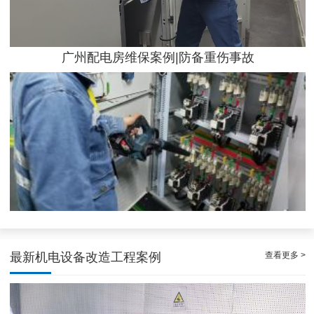
广州配电房维保案例|防备重伤事故
白云配电房要求检修服务，支持配电房稳定
查看更多 >
最新机电设备改造工程案例