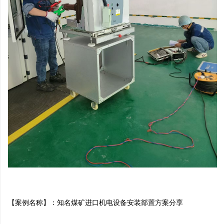
【案例名称】：知名煤矿进口机电设备安装部置方案分享
