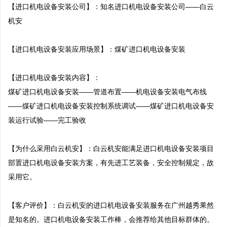
【进口机电设备安装公司】：知名进口机电设备安装公司——白云
机安

【进口机电设备安装应用场景】：煤矿进口机电设备安装

【进口机电设备安装内容】：

煤矿进口机电设备安装——管道布置——机电设备安装电气布线
——煤矿进口机电设备安装控制系统调试——煤矿进口机电设备安
装运行试验——完工验收

【为什么采用白云机安】：白云机安能满足进口机电设备安装项目
部置进口机电设备安装方案，有先进工艺装备，安全控制规定，故
采用它。

【客户评价】：白云机安的进口机电设备安装服务在广州越秀果然
是知名的。进口机电设备安装工作棒，会推荐给其他目标群体的。
