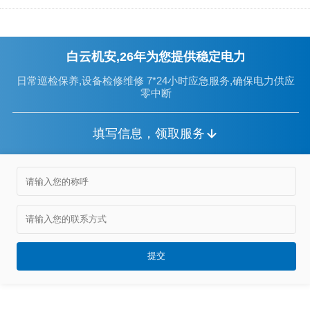
白云机安,26年为您提供稳定电力
日常巡检保养,设备检修维修 7*24小时应急服务,确保电力供应
零中断
填写信息，领取服务