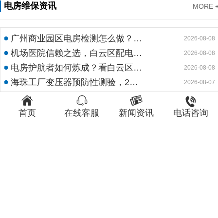
电房维保资讯
MORE 
广州商业园区电房检测怎么做？预防性试验守护电力安全
2026-08-08
机场医院信赖之选，白云区配电室托管公司护航高频稳定用电
2026-08-08
电房护航者如何炼成？看白云区10kv配电房维保公司如何守护商业园区与地标脉搏
2026-08-08
海珠工厂变压器预防性测验，24小时生产不断电的守护神
2026-08-07
海珠医院配电房守护者：高压预防性试验如何规避呼吸机停摆风险
2026-08-07




大型工厂电房检测，预防性试验护航24h连续生产
首页
在线客服
新闻资讯
电话咨询
2026-08-07
医院断电零容忍！海珠配电房预防性检测如何守住生命线？
2026-08-07
工业电房稳定运行背后，海珠区电房维护公司如何守护写字楼与工厂用电安全
2026-08-07
你的配电房上次专业巡检是什么时候？白云配电房巡检公司告诉你定期检测有多重要
2026-08-06
你知道白云配电房保养公司如何用标准化流程守护企业电力安全吗？
2026-08-06
从机场到写字楼，荔湾区高压电房维保公司如何守护电力生命线
2026-08-06
医院电房检测怎么做？预防性试验守护生命线不停摆
2026-08-05