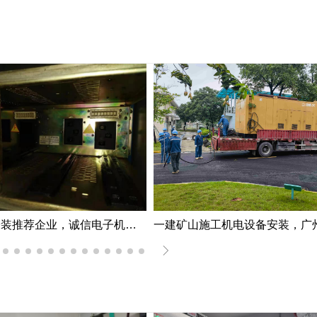
机电设备安装推荐企业，诚信电子机电设备安装企业提供钢铁厂冶炼设备安装案例分享