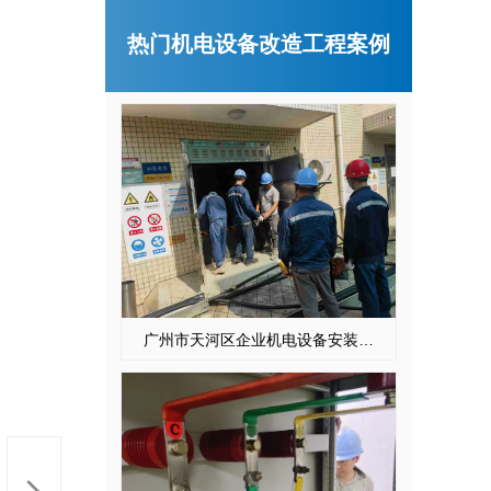
热门机电设备改造工程案例
广州市黄埔区机电设备维修安装有限公司，广州市黄埔区咖啡店咖啡机和磨豆设备安装案例
广州市天河区企业机电设备安装工程，质量水利二建机电设备安装服务案例