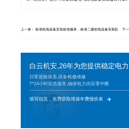
上一条：
标准机电设备安装标准服务，标准二建机电设备安装队
下
伍...
务...
白云机安,26年为您提供稳定电力
日常巡检保养,设备检修维修
7*24小时应急服务,确保电力供应零中断
填写信息，免费获取维保年费报价表