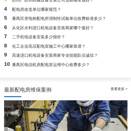
纺织厂纺织机械设备安装公司选取哪里做好？
4
配电房改造单位哪家规范？
5
番禺区变电铁配电所强制性试验单位收费标准多少？
广州配电房维保案例|防备重伤事故
6
从化区水利进口机电设备安装商家哪个最好？
7
二手机电设备安装多少报价？
8
化工企业高压配电室施工中心哪家靠谱？
9
高速进口机电设备安装商家专业技能队伍诚信？
10
番禺区电信机房配电室运维中心收费多少？
查看更多 >
最新配电房维保案例
白云配电房要求检修服务，支持配电房稳定