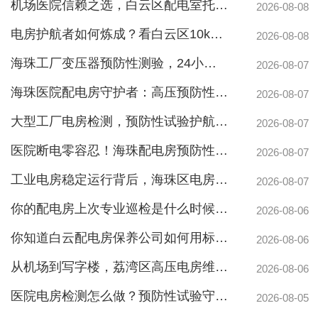
机场医院信赖之选，白云区配电室托管公司护航高频稳定用电
2026-08-08
电房护航者如何炼成？看白云区10kv配电房维保公司如何守护商业园区与地标脉搏
2026-08-08
海珠工厂变压器预防性测验，24小时生产不断电的守护神
2026-08-07
海珠医院配电房守护者：高压预防性试验如何规避呼吸机停摆风险
2026-08-07
大型工厂电房检测，预防性试验护航24h连续生产
2026-08-07
医院断电零容忍！海珠配电房预防性检测如何守住生命线？
2026-08-07
工业电房稳定运行背后，海珠区电房维护公司如何守护写字楼与工厂用电安全
2026-08-07
你的配电房上次专业巡检是什么时候？白云配电房巡检公司告诉你定期检测有多重要
2026-08-06
你知道白云配电房保养公司如何用标准化流程守护企业电力安全吗？
2026-08-06
从机场到写字楼，荔湾区高压电房维保公司如何守护电力生命线
2026-08-06
医院电房检测怎么做？预防性试验守护生命线不停摆
2026-08-05