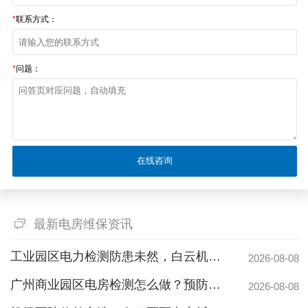
*
联系方式：
*
问题：
最新电房维保资讯
工业园区电力检测防患未然，白云机安预防性试验护航安全生产
2026-08-08
广州商业园区电房检测怎么做？预防性试验守护电力安全
2026-08-08