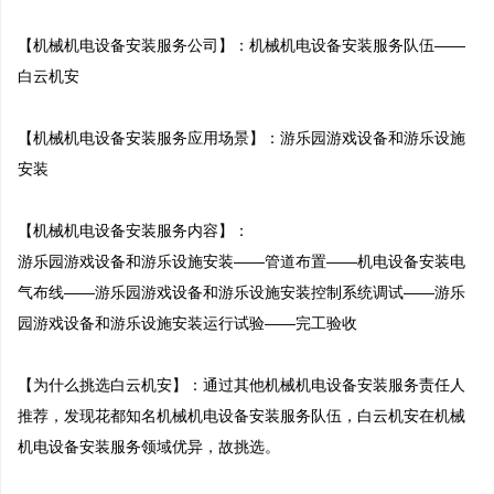
【机械机电设备安装服务公司】：机械机电设备安装服务队伍——
白云机安

【机械机电设备安装服务应用场景】：游乐园游戏设备和游乐设施
安装

【机械机电设备安装服务内容】：

游乐园游戏设备和游乐设施安装——管道布置——机电设备安装电
气布线——游乐园游戏设备和游乐设施安装控制系统调试——游乐
园游戏设备和游乐设施安装运行试验——完工验收

【为什么挑选白云机安】：通过其他机械机电设备安装服务责任人
推荐，发现花都知名机械机电设备安装服务队伍，白云机安在机械
机电设备安装服务领域优异，故挑选。
