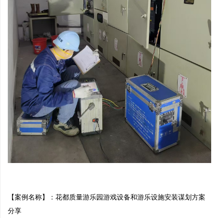
【案例名称】：花都质量游乐园游戏设备和游乐设施安装谋划方案
分享
