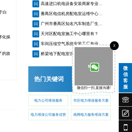
高速进口机电设备安装商家专业技能队伍诚信？
问
于白
番禺区电信机房配电室运维中心收费多少？
问
广州市番禺区知名汽车制造厂生产线设备安装价钱多少？
问
天河区配电室施工中心哪里有？
问
序化操
车间压缩空气系统安装工厂专业技术人才群专业？
问
专业化白云低压配电房年检保养公司，全过程服务记录
X
了的故
桥梁地下配电室强制性试验师傅价钱多少？
问
微
信
热门关键词
客
服
微信扫一扫,直接沟通!


电力公司维保服务
市区电力维保服务方案

电力维保公司服务优势
南网电力服务维保方案
遵从法规的荔湾配电房检测服务|降低配电房故障状态
