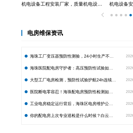
广州市天河区企业机电设备安装工程，质量水利二建机电设备安装服务案例
机电设备工程安装厂家，质量机电设备安装工程厂家提供景区机电设备安装工程案例分享
电房维保资讯
海珠工厂变压器预防性测验，24小时生产不断电的守护神
202
海珠医院配电房守护者：高压预防性试验如何规避呼吸机停摆风险
202
大型工厂电房检测，预防性试验护航24h连续生产
202
医院断电零容忍！海珠配电房预防性检测如何守住生命线？
202
工业电房稳定运行背后，海珠区电房维护公司如何守护写字楼与工厂用电安全
202
你的配电房上次专业巡检是什么时候？白云配电房巡检公司告诉你定期检测有多重要
202