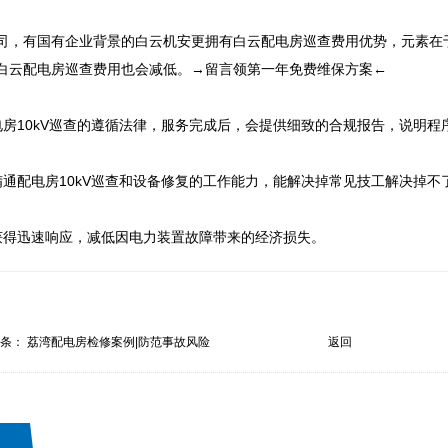
司，有国有企业背景的白云机安更拥有白云配电房巡查费用优势，元素在
白云配电房巡查费用也会减低。→留言领第一年免费维保方案←

房10kV巡查的遵循法律，服务完成后，会提供细致的合规报告，说明程
通配电房10kV巡查和设备修复的工作能力，能解决掉常见技工解决掉不
获得迅速响应，减低因电力装置故障带来的经济损失。
一条：
荔湾配电房检修案例|防范事故风险
返回