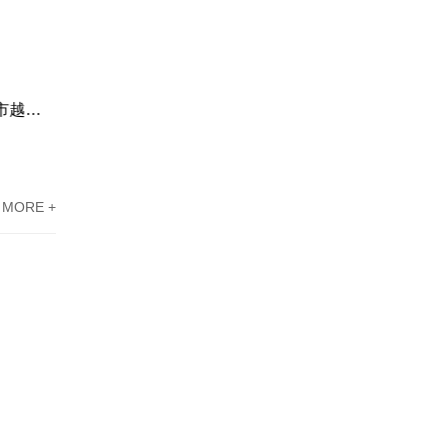
生产车间配电所保养保养，广州市越秀生产车间配电所保养服务案例
广州市配电房维护单位，广州市增城配电房检查服务案例
MORE +