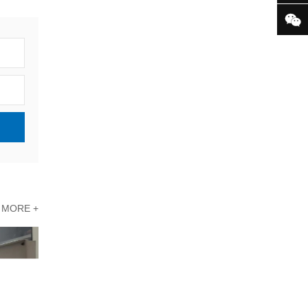

白云配电房检查案例|合规合法
MORE +