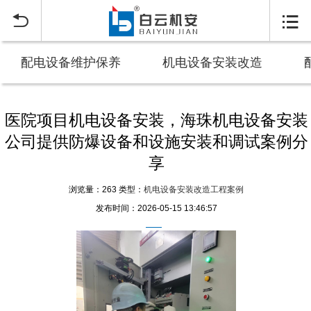


配电设备维护保养
机电设备安装改造
医院项目机电设备安装，海珠机电设备安装
公司提供防爆设备和设施安装和调试案例分
享
浏览量：263
类型：
机电设备安装改造工程案例
发布时间：2026-05-15 13:46:57