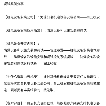
调试案例分享

【机电设备安装公司】：海珠知名机电设备安装公司——白云机安

【机电设备安装应用场景】：防爆设备和设施安装和调试

【机电设备安装内容】：

防爆设备和设施安装和调试——管道布置——机电设备安装电气布
线——防爆设备和设施安装和调试控制系统调试——防爆设备和设
施安装和调试运行试验——完工验收

【为什么选取白云机安】：通过其他机电设备安装责任人员建议，
发现海珠知名机电设备安装公司，白云机安在机电设备安装领域在
这一领域拥有丰富经验的，故选取。

【客户评价】：白云机安值得信赖，能按照客户须要安排机电设备