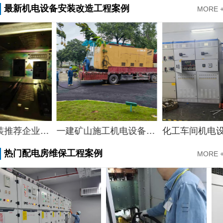
最新机电设备安装改造工程案例
MORE 
一建矿山施工机电设备安装，广州一建机电设备安装有限公司提供矿山一建机电设备安装案例分享
化工车间机电设备安装，标准化工车间机电设备安装服务案例
热门配电房维保工程案例
MORE 