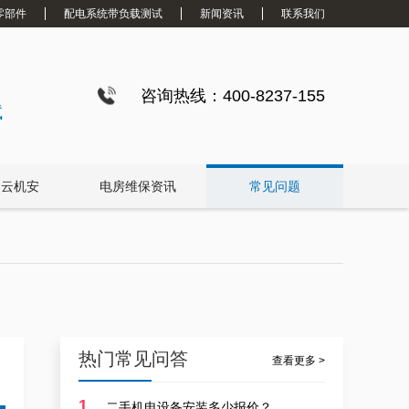
零部件
配电系统带负载测试
新闻资讯
联系我们
广州配电房维保案例|防备重伤事故
咨询热线：400-8237-155
试
白云机安
电房维保资讯
常见问题
白云配电房要求检修服务，支持配电房稳定
热门常见问答
查看更多 >
1
二手机电设备安装多少报价？