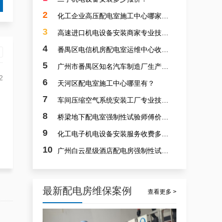
白云高压配电房年度巡查服务，守护电源系统安全稳定运行
2
化工企业高压配电室施工中心哪家靠谱？
3
高速进口机电设备安装商家专业技能队伍诚信？
4
番禺区电信机房配电室运维中心收费多少？
5
广州市番禺区知名汽车制造厂生产线设备安装价钱多少？
2
6
天河区配电室施工中心哪里有？
7
车间压缩空气系统安装工厂专业技术人才群专业？
稳定且有力广州配电房巡检服务，减低缺陷状态发生几率
8
桥梁地下配电室强制性试验师傅价钱多少？
9
化工电子机电设备安装服务收费多少？
10
广州白云星级酒店配电房强制性试验师傅哪家专业？
最新配电房维保案例
查看更多 >
专家的荔湾配电房10kV检查服务，维持市场运作