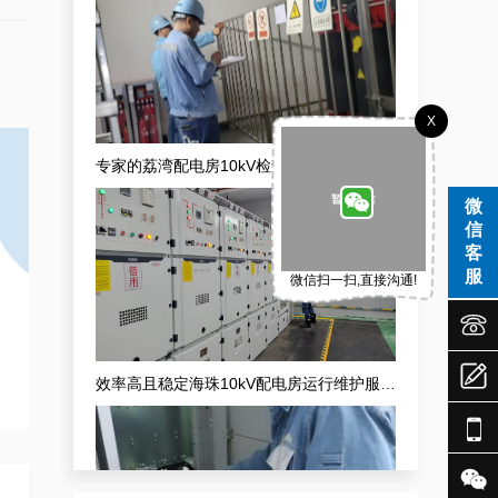
X
效率高且稳定海珠10kV配电房运行维护服务，减小问题可能性
微
信
客
服
微信扫一扫,直接沟通!



天河配电房预防性试验运行维护案例

