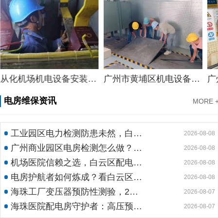
从化机场机电设备安装服务，从化标准大型游乐设施和过山车安装和调试拟定方案分享
广州市黄埔区机电设备维修安装有限公司，广州市黄埔区咖啡店咖啡机和磨豆设备安装案例
电房维保资讯
MORE 
工业园区电力检测防患未然，白云机安预防性试验护航安全生产
2026-08-08
广州商业园区电房检测怎么做？预防性试验守护电力安全
2026-08-08
机场医院信赖之选，白云区配电室托管公司护航高频稳定用电
2026-08-08
电房护航者如何炼成？看白云区10kv配电房维保公司如何守护商业园区与地标脉搏
2026-08-08
海珠工厂变压器预防性测验，24小时生产不断电的守护神
2026-08-07
海珠医院配电房守护者：高压预防性试验如何规避呼吸机停摆风险
2026-08-07