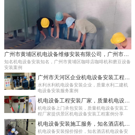
遵从法规的荔湾配电房检测服务|降低配电房故障状态
广州市黄埔区机电设备维修安装有限公司，广州市黄埔区咖啡店咖啡机和磨豆设备安装案例
知名机电设备安装知名，广州市黄埔区咖啡店咖啡机和磨豆设备
安装案例
广州市天河区企业机电设备安装工程，质量水利二建机电设备安装服务案例
水利水利机电设备安装企业，质量水利二建机
电设备安装服务案例
机电设备工程安装厂家，质量机电设备安装工程厂家提供景区机电设备安装工程案例分享
机电设备上门承包安装，质量机电设备安装工
程厂家提供景区机电设备安装工程案例分享
白云配电房检查案例|合规合法
机电设备安装施工服务，知名酒店机电设备安装工程谋划方案分享
机电设备安装报价报价，知名酒店机电设备安