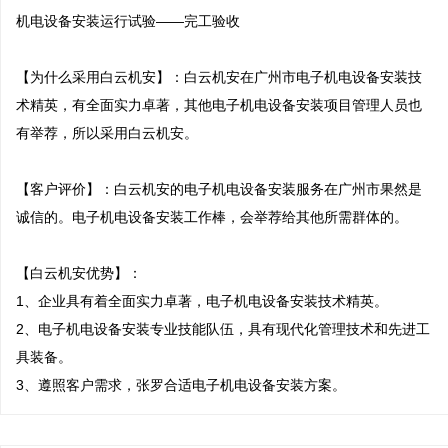
机电设备安装运行试验——完工验收

【为什么采用白云机安】：白云机安在广州市电子机电设备安装技
术精英，有全面实力卓著，其他电子机电设备安装项目管理人员也
有举荐，所以采用白云机安。

【客户评价】：白云机安的电子机电设备安装服务在广州市果然是
诚信的。电子机电设备安装工作棒，会举荐给其他所需群体的。

【白云机安优势】：

1、企业具有着全面实力卓著，电子机电设备安装技术精英。

2、电子机电设备安装专业技能队伍，具有现代化管理技术和先进工
具装备。
