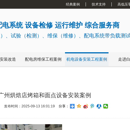
经典案例
技术支持
高低压
电系统 设备检修 运行维护 综合服务商
试）、试验（检测）、维保（维修）、配电系统带负载测
安装改造
配电房维保工程案例
机电设备安装工程案例
走进
广州烘焙店烤箱和面点设备安装案例
例
发布时间：2025-09-13 16:01:19
分享：