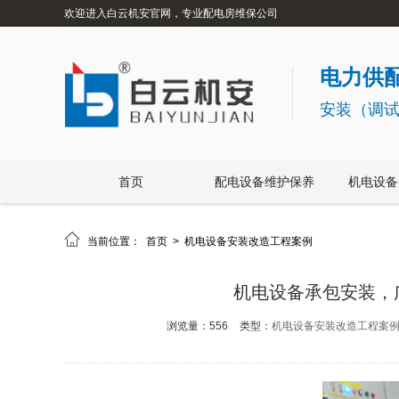
欢迎进入白云机安官网，专业配电房维保公司
电力供配
安装（调
首页
配电设备维护保养
机电设备

当前位置：
首页
>
机电设备安装改造工程案例
机电设备承包安装，
浏览量：556
类型：
机电设备安装改造工程案