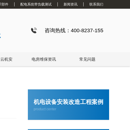
零部件
配电系统带负载测试
新闻资讯
联系我们
广州市智能机电设备安装，知名公路智能机电设备安装计划方案分享
咨询热线：400-8237-155
试
白云机安
电房维保资讯
常见问题
从化机场机电设备安装服务，从化标准大型游乐设施和过山车安装和调试拟定方案分享
机电设备安装改造工程案例
product center