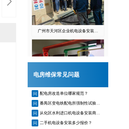
机电设备工程安装厂家，质量机电设备安装工程厂家提供景区机电设备安装工程案例分享
电房维保常见问题
配电房改造单位哪家规范？
问
机电设备安装施工服务，知名酒店机电设备安装工程谋划方案分享
番禺区变电铁配电所强制性试验单位收费标准多少？
问
从化区水利进口机电设备安装商家哪个最好？
问
二手机电设备安装多少报价？
问