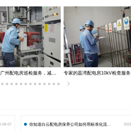
专家的荔湾配电房10kV检查服务，维持市场运作
你知道白云配电房保养公司如何用标准化流程守护企业电力安全吗？
6-08-07
202