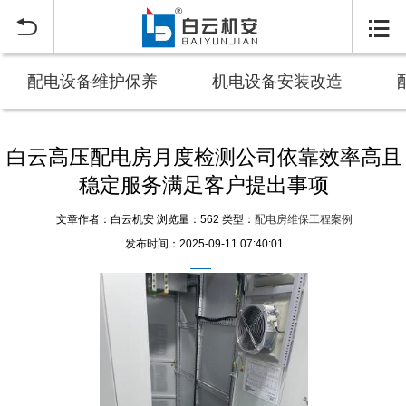


配电设备维护保养
机电设备安装改造
白云高压配电房月度检测公司依靠效率高且
稳定服务满足客户提出事项
文章作者：白云机安
浏览量：562
类型：
配电房维保工程案例
发布时间：2025-09-11 07:40:01