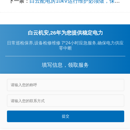
下一条：
白云配电房10kV运行维护必须做，保证配电房稳定
白云机安,26年为您提供稳定电力
日常巡检保养,设备检修维修 7*24小时应急服务,确保电力供应
零中断
填写信息，领取服务