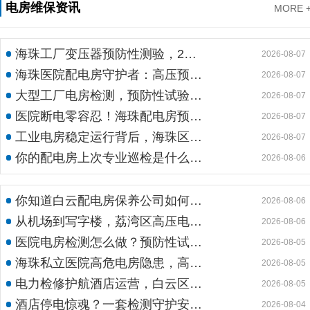
电房维保资讯
MORE 
海珠工厂变压器预防性测验，24小时生产不断电的守护神
2026-08-07
海珠医院配电房守护者：高压预防性试验如何规避呼吸机停摆风险
2026-08-07
大型工厂电房检测，预防性试验护航24h连续生产
2026-08-07
医院断电零容忍！海珠配电房预防性检测如何守住生命线？
2026-08-07
工业电房稳定运行背后，海珠区电房维护公司如何守护写字楼与工厂用电安全
2026-08-07
你的配电房上次专业巡检是什么时候？白云配电房巡检公司告诉你定期检测有多重要
2026-08-06
你知道白云配电房保养公司如何用标准化流程守护企业电力安全吗？
2026-08-06
从机场到写字楼，荔湾区高压电房维保公司如何守护电力生命线
2026-08-06
医院电房检测怎么做？预防性试验守护生命线不停摆
2026-08-05
海珠私立医院高危电房隐患，高压预防性试验守护生命线
2026-08-05
电力检修护航酒店运营，白云区电房托管公司实力护航地标建筑
2026-08-05
酒店停电惊魂？一套检测守护安心运营
2026-08-04