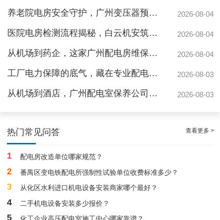
养老院电房安全守护，广州变压器预防性测验护航疏散通道
2026-08-04
医院电房检测流程揭秘，白云机安筑牢生命防线
2026-08-04
从机场到药企，这家广州配电房维保公司凭什么赢得园区信赖
2026-08-04
工厂电力保障的底气，藏在专业配电房维保公司的这些硬实力里
2026-08-03
从机场到酒店，广州配电室保养公司如何守护城市脉搏？
2026-08-03
广州配电房维保案例|防备重伤事故
查看更多 >
热门常见问答
1
配电房改造单位哪家规范？
2
番禺区变电铁配电所强制性试验单位收费标准多少？
3
从化区水利进口机电设备安装商家哪个最好？
4
二手机电设备安装多少报价？
5
化工企业高压配电室施工中心哪家靠谱？