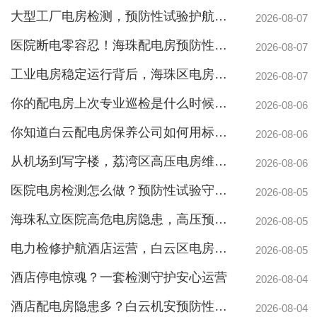
大型工厂电房检测，预防性试验护航24h连续生产
2026-08-07
医院断电零容忍！海珠配电房预防性检测如何守住生命线？
2026-08-07
工业电房稳定运行背后，海珠区电房维护公司如何守护写字楼与工厂用电安全
2026-08-07
你的配电房上次专业巡检是什么时候？白云配电房巡检公司告诉你定期检测有多重要
2026-08-06
你知道白云配电房保养公司如何用标准化流程守护企业电力安全吗？
2026-08-06
从机场到写字楼，荔湾区高压电房维保公司如何守护电力生命线
2026-08-06
医院电房检测怎么做？预防性试验守护生命线不停摆
2026-08-05
海珠私立医院高危电房隐患，高压预防性试验守护生命线
2026-08-05
电力检修护航酒店运营，白云区电房托管公司实力护航地标建筑
2026-08-05
酒店停电惊魂？一套检测守护安心运营
靠谱白云箱式配电房维护保养服务，阻止潜在风险
2026-08-04
酒店配电房隐患多？白云机安预防性检测全解析
2026-08-04