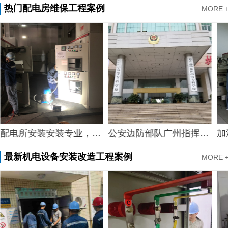
热门配电房维保工程案例
MORE 
配电所安装安装专业，专业配电所配电箱维修中心物业配电所配电箱维修案例
公安边防部队广州指挥学校电房维保
最新机电设备安装改造工程案例
MORE 