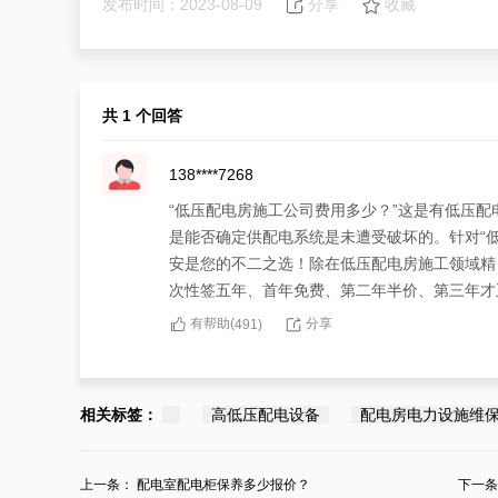
发布时间：2023-08-09
分享
收藏
共 1 个回答
138****7268
“低压配电房施工公司费用多少？”这是有低压
是能否确定供配电系统是未遭受破坏的。针对“
安是您的不二之选！除在低压配电房施工领域精
次性签五年、首年免费、第二年半价、第三年才
有帮助(
分享
491
)
相关标签：
高低压配电设备
配电房电力设施维
上一条：
配电室配电柜保养多少报价？
下一