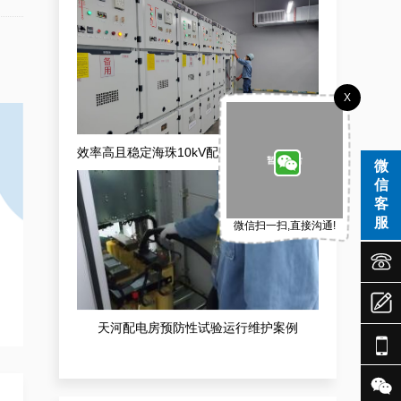
X
效率高且稳定海珠10kV配电房运行维护服务，减小问题可能性
微
信
客
服
微信扫一扫,直接沟通!



天河配电房预防性试验运行维护案例

