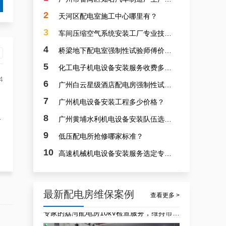
白云高压配电房年度巡查服务，守护电源系统安全稳定运行
2
天河区配电室施工中心哪里有？
3
车间压缩空气系统安装工厂专业技术人才群专业？
4
桥梁地下配电室强制性试验师傅价钱多少？
5
化工电子机电设备安装服务收费多少？
4
6
广州白云星级酒店配电房强制性试验师傅哪家专业？
7
广州机电设备安装工程多少价格？
稳定且有力广州配电房巡检服务，减低缺陷状态发生几率
8
广州黄埔水利机电设备安装队伍选取专业人力群体正规？
一
9
低压配电所抢修哪家标准？
10
高速机械机电设备安装服务选定专业技术团队质量？
最新配电房维保案例
查看更多 >
专家的荔湾配电房10kV检查服务，维持市场运作